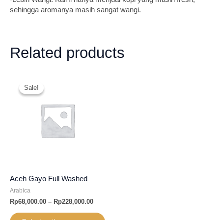
sehingga aromanya masih sangat wangi.
Related products
Sale!
Sale!
Aceh Gayo Full Washed
Arabica
Rp
68,000.00
–
Rp
228,000.00